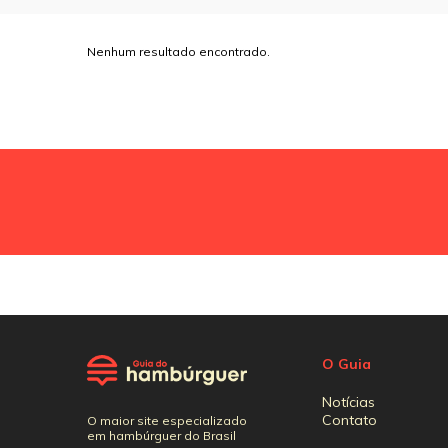
Nenhum resultado encontrado.
O Guia
Notícias
Contato
O maior site especializado
em hambúrguer do Brasil