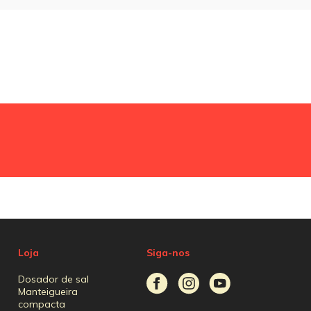
Loja
Siga-nos
Dosador de sal
Manteigueira
compacta