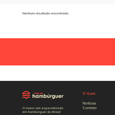
Nenhum resultado encontrado.
O Guia
Notícias
Contato
O maior site especializado
em hambúrguer do Brasil