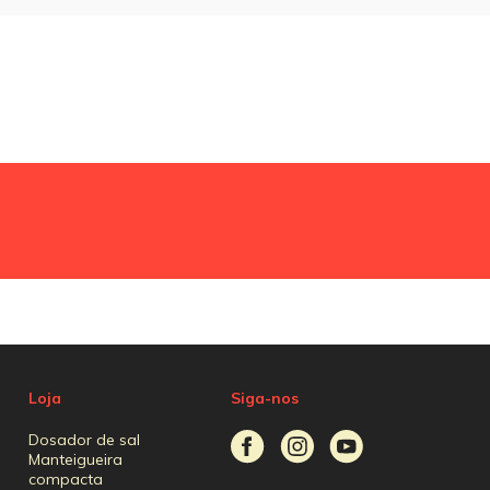
Loja
Siga-nos
Dosador de sal
Manteigueira
compacta