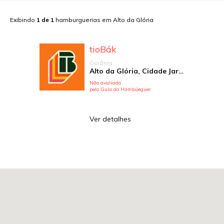
Exibindo
1
de
1
hamburguerias em
Alto da Glória
tioBák
Goiânia
Alto da Glória, Cidade Jardim, Fazenda Caveiras, Jundiaí, Parque das Laranjeiras, Posto Ouro Negro, Setor Bueno, St. Negrão de Lima, St. Pedro Ludovico, St. Vila João Vaz
Não avaliada
pelo Guia do Hambúeguer
Ver detalhes