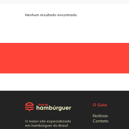
Nenhum resultado encontrado.
O Guia
Notícias
Contato
O maior site especializado
em hambúrguer do Brasil