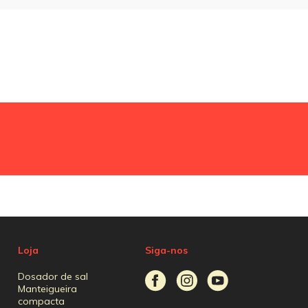
Loja
Siga-nos
Dosador de sal
Manteigueira
compacta