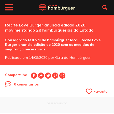
Recife Love Burger anuncia edição 2020
movimentando 28 hamburguerias do Estado
Consagrado festival de hambúrguer local, Recife Love
Burger anuncia edição de 2020 com as medidas de
segurança necessárias.
Publicado em 14/09/2020 por Guia do Hambúrguer
Compartilhe
0 comentários
Favoritar
OFERECIMENTO