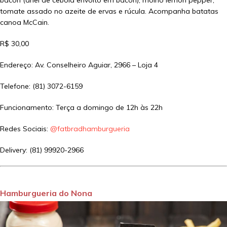
bacon (anel de cebola envolto em bacon), molho lemon pepper,
tomate assado no azeite de ervas e rúcula. Acompanha batatas
canoa McCain.
R$ 30,00
Endereço: Av. Conselheiro Aguiar, 2966 – Loja 4
Telefone: (81) 3072-6159
Funcionamento: Terça a domingo de 12h às 22h
Redes Sociais:
@fatbradhamburgueria
Delivery: (81) 99920-2966
Hamburgueria do Nona