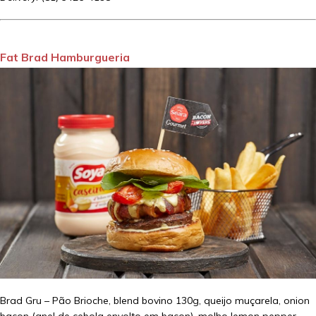
Fat Brad Hamburgueria
Brad Gru – Pão Brioche, blend bovino 130g, queijo muçarela, onion