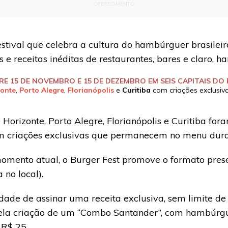
OFERECIMENTO
festival que celebra a cultura do hambúrguer brasile
e receitas inéditas de restaurantes, bares e claro, h
RE 15 DE NOVEMBRO E 15 DE DEZEMBRO EM SEIS CAPITAIS DO P
zonte
,
Porto Alegre
,
Florianópolis
e
Curitiba
com criações exclusi
 Horizonte, Porto Alegre, Florianópolis e Curitiba for
m criações exclusivas que permanecem no menu duran
omento atual, o Burger Fest promove o formato pre
 no local).
rdade de assinar uma receita exclusiva, sem limite de
 pela criação de um “Combo Santander”, com hambúr
 R$ 25.