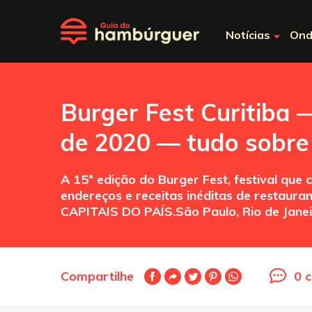
Notícias
Ond
Burger Fest Curitiba 
de 2020 — tudo sobre 
A 15ª edição do Burger Fest, festival que
endereços e receitas inéditas de restau
CAPITAIS DO PAÍS.São Paulo, Rio de Janeiro
Compartilhe
0 