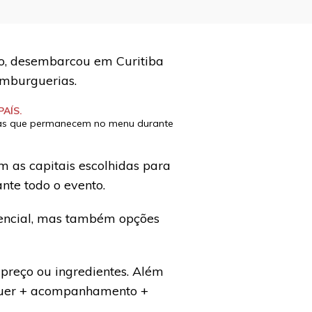
iro, desembarcou em Curitiba
amburguerias.
AÍS.
vas que permanecem no menu durante
am as capitais escolhidas para
te todo o evento.
sencial, mas também opções
 preço ou ingredientes. Além
guer + acompanhamento +