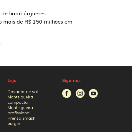
ão de hambúrgueres
do mais de R$ 150 milhões em
:
Loja
Siga-nos
Dosador de sal
Manteigueira
compacta
Manteigueira
profissional
Prensa smash
burger