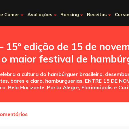
e Comer
Avaliações
Ranking
Receitas
Curso
— 15º edição de 15 de nove
o maior festival de hambúrg
 celebra a cultura do hambúrguer brasileiro, desemba
rantes, bares e claro, hamburguerias. ENTRE 15 D
, Belo Horizonte, Porto Alegre, Florianópolis e Curi
comentários