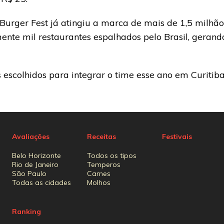
 Burger Fest já atingiu a marca de mais de 1,5 milh
te mil restaurantes espalhados pelo Brasil, geran
s escolhidos para integrar o time esse ano em Curitiba
Avaliações
Receitas
Festivais
Belo Horizonte
Todos os tipos
Rio de Janeiro
Temperos
São Paulo
Carnes
Todas as cidades
Molhos
Ranking