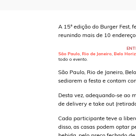
A 15ª edição do Burger Fest, 
reunindo mais de 10 endereços 
ENT
São Paulo
,
Rio de Janeiro
,
Belo Hori
todo o evento.
São Paulo, Rio de Janeiro, Belo
sediarem a festa e contam co
Desta vez, adequando-se ao m
de delivery e take out (retirada
Cada participante teve a libe
disso, as casas podem optar
bebida, pelo preço fechado de